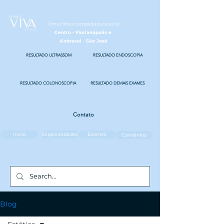
Uma clínica completa para você!
Centro - Florianópolis e
Kobrasol - São José
RESULTADO ULTRASSOM
RESULTADO ENDOSCOPIA
RESULTADO COLONOSCOPIA
RESULTADO DEMAIS EXAMES
Contato
Início
Especialidades
Exames
Convênios
Blog