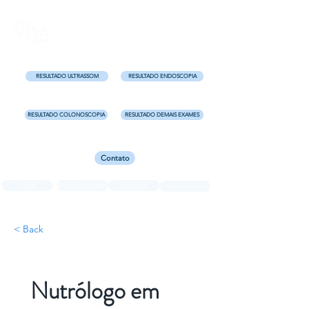
Uma clínica completa para você!
Centro - Florianópolis e
Kobrasol - São José
RESULTADO ULTRASSOM
RESULTADO ENDOSCOPIA
RESULTADO COLONOSCOPIA
RESULTADO DEMAIS EXAMES
Contato
Início
Especialidades
Exames
Convênios
< Back
Nutrólogo em