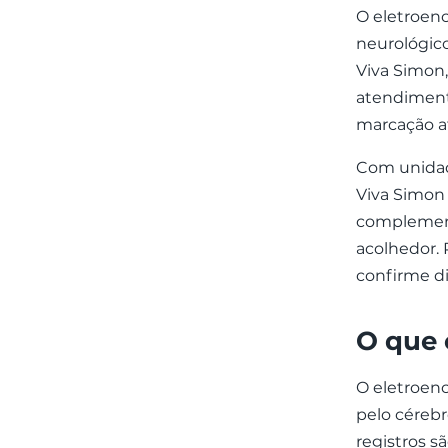
O eletroen
neurológico 
Viva Simon
atendimento
marcação at
Com unidade
Viva Simon 
complemen
acolhedor.
confirme di
O que 
O eletroenc
pelo cérebr
registros s