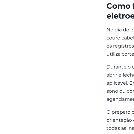
Como 
eletro
No dia do 
couro cabel
os registro
utiliza cort
Durante o e
abrir e fec
aplicável. 
sono ou co
agendamen
O preparo 
orientação 
todas as i