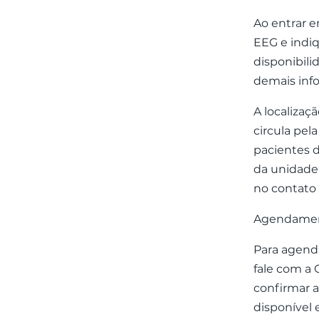
Ao entrar 
EEG e indiq
disponibil
demais info
A localizaç
circula pel
pacientes d
da unidade 
no contato 
Agendamen
Para agend
fale com a
confirmar a
disponível 