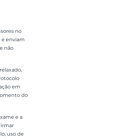
nsores no
l e enviam
 e não
relaxado,
rotocolo
liação em
 momento do
exame e a
firmar
lo, uso de