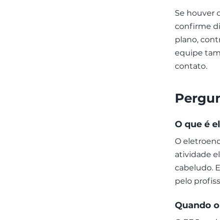
Se houver 
confirme d
plano, cont
equipe tam
contato.
Pergun
O que é e
O eletroen
atividade e
cabeludo. E
pelo profis
Quando o 