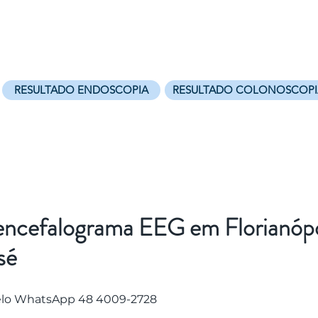
Sobre
Especialidades
Exames
Laudos
Convênios
RESULTADO ENDOSCOPIA
RESULTADO COLONOSCOPI
encefalograma EEG em Florianópo
sé
elo WhatsApp 48 4009-2728