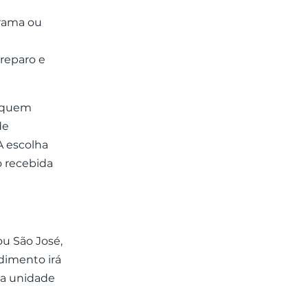
grama ou
reparo e
a quem
de
A escolha
o recebida
u São José,
dimento irá
 a unidade