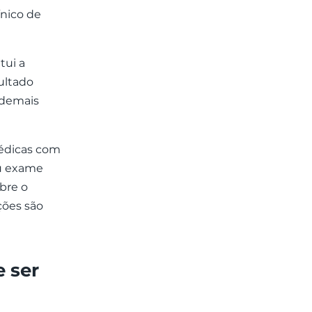
ínico de
tui a
ultado
e demais
édicas com
ou exame
bre o
ções são
 ser