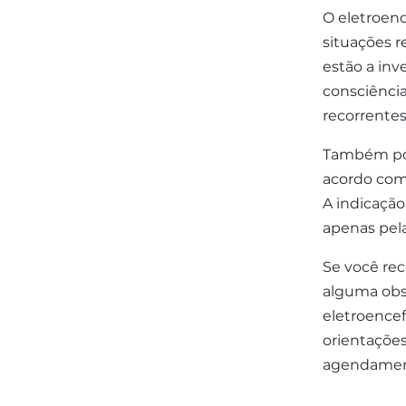
O eletroenc
situações r
estão a inv
consciência
recorrente
Também pod
acordo com 
A indicaçã
apenas pel
Se você rec
alguma obs
eletroence
orientações
agendamen