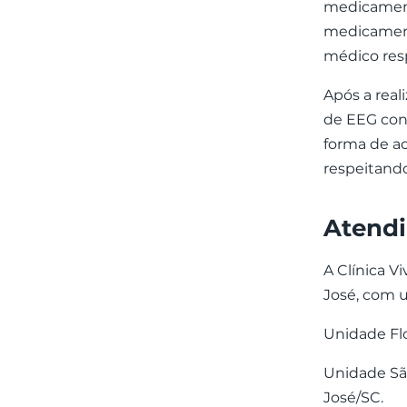
medicament
medicamento
médico res
Após a real
de EEG conf
forma de a
respeitando
Atendi
A Clínica V
José, com u
Unidade Flo
Unidade São
José/SC.