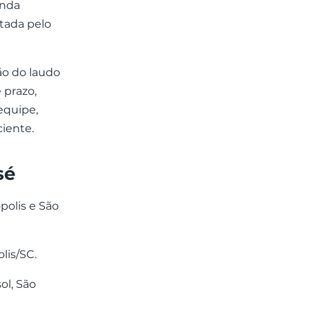
enda
tada pelo
ão do laudo
 prazo,
equipe,
iente.
sé
polis e São
lis/SC.
ol, São