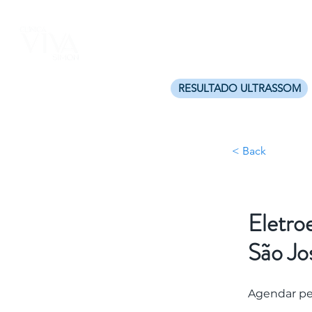
Início
ínica completa para você!
RESULTADO ULTRASSOM
rianópolis e Kobrasol - São José
< Back
Eletro
São Jo
Agendar p