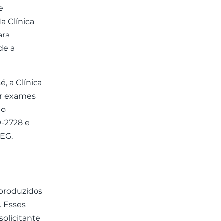
e
Na Clínica
ara
de a
, a Clínica
ar exames
to
-2728 e
EEG.
 produzidos
. Esses
solicitante