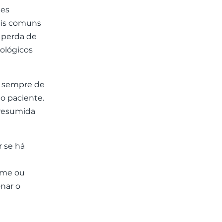
tes
mais comuns
u perda de
rológicos
, sempre de
o paciente.
presumida
r se há
ame ou
onar o