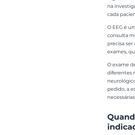
na investig
cada pacien
O EEG é um 
consulta mé
precisa ser 
exames, qu
O exame de
diferentes
neurológico
pedido, a e
necessária
Quando
indica