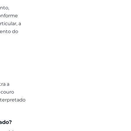
nto,
conforme
ticular, a
mento do
ra a
 couro
nterpretado
tado?