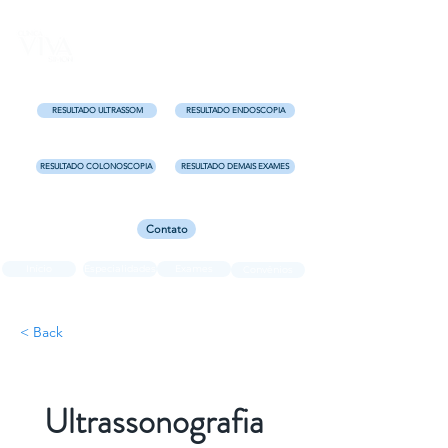
Uma clínica completa para você!
Centro - Florianópolis e
Kobrasol - São José
RESULTADO ULTRASSOM
RESULTADO ENDOSCOPIA
RESULTADO COLONOSCOPIA
RESULTADO DEMAIS EXAMES
Contato
Início
Especialidades
Exames
Convênios
< Back
Ultrassonografia