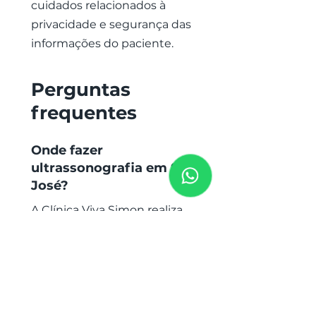
cuidados relacionados à
privacidade e segurança das
informações do paciente.
Perguntas
frequentes
Onde fazer
ultrassonografia em São
José?
A Clínica Viva Simon realiza
ultrassonografia em São
José na unidade do Kobrasol,
localizada na Av. Lédio João
Martins, 554, 1º andar. Para
verificar disponibilidade do