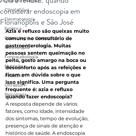
Azia e refluxo: quando
Cirurgia Plástica
considerar endoscopia em
Clínica Viva
Florianópolis e São José
Dermatologia
Estética
Azia e refluxo são queixas muito 
Ginecologia e Obstetrícia
comuns no consultório de 
gastroenterologia. Muitas 
Fisioterapia
pessoas sentem queimação no 
Fonoaudiologia
peito, gosto amargo na boca ou 
Nutrição
desconforto após as refeições e 
ficam em dúvida sobre o que 
Pediatria
isso significa. Uma pergunta 
Ultrassom
frequente é: azia e refluxo 
Psicologia
quando fazer endoscopia?
A resposta depende de vários 
fatores, como idade, intensidade 
dos sintomas, tempo de evolução, 
presença de sinais de atenção e 
histórico de saúde. A endoscopia 