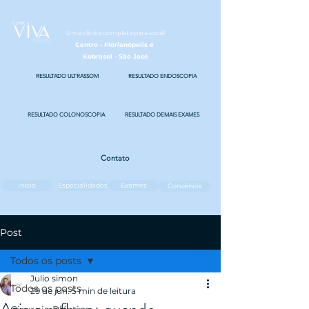
Uma clínica completa para você!
Centro - Florianópolis e
Kobrasol - São José
RESULTADO ULTRASSOM
RESULTADO ENDOSCOPIA
RESULTADO COLONOSCOPIA
RESULTADO DEMAIS EXAMES
Contato
Início
Especialidades
Exames
Convênios
Post
Todos os posts
Julio simon
Todos os posts
29 de jun.
5 min de leitura