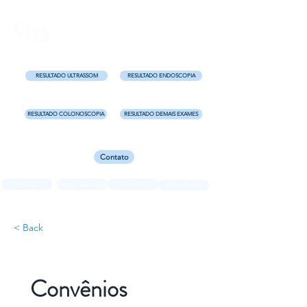
Uma clínica completa para você!
Centro - Florianópolis e
Kobrasol - São José
RESULTADO ULTRASSOM
RESULTADO ENDOSCOPIA
RESULTADO COLONOSCOPIA
RESULTADO DEMAIS EXAMES
Contato
Início
Especialidades
Exames
Convênios
< Back
Convênios