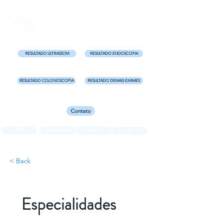
Uma clínica completa para você!
Centro - Florianópolis e
Kobrasol - São José
RESULTADO ULTRASSOM
RESULTADO ENDOSCOPIA
RESULTADO COLONOSCOPIA
RESULTADO DEMAIS EXAMES
Contato
Início
Especialidades
Exames
Convênios
< Back
Especialidades